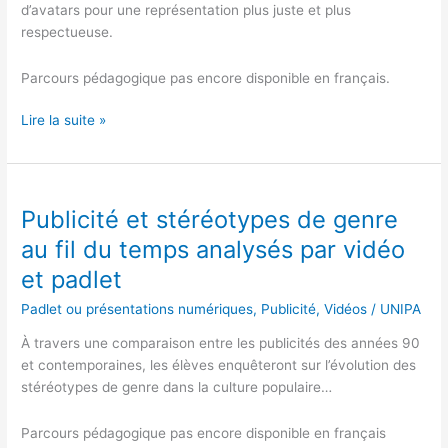
d’avatars pour une représentation plus juste et plus
respectueuse.
Parcours pédagogique pas encore disponible en français.
Lire la suite »
Publicité et stéréotypes de genre
Publicité
et
au fil du temps analysés par vidéo
stéréotypes
et padlet
de
genre
Padlet ou présentations numériques
,
Publicité
,
Vidéos
/
UNIPA
au
À travers une comparaison entre les publicités des années 90
fil
et contemporaines, les élèves enquêteront sur l’évolution des
du
stéréotypes de genre dans la culture populaire…
temps
analysés
Parcours pédagogique pas encore disponible en français
par