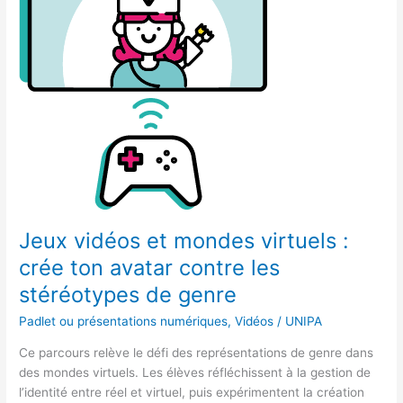
mondes
virtuels
:
crée
ton
avatar
contre
les
stéréotypes
de
genre
Jeux vidéos et mondes virtuels :
crée ton avatar contre les
stéréotypes de genre
Padlet ou présentations numériques
,
Vidéos
/
UNIPA
Ce parcours relève le défi des représentations de genre dans
des mondes virtuels. Les élèves réfléchissent à la gestion de
l’identité entre réel et virtuel, puis expérimentent la création