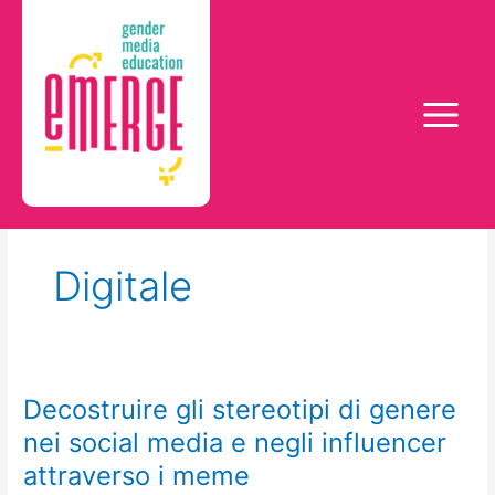
Vai
al
contenuto
Digitale
Decostruire gli stereotipi di genere
Decostruire
gli
nei social media e negli influencer
stereotipi
attraverso i meme
di