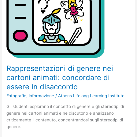
animati:
concordare
di
essere
in
disaccordo
Rappresentazioni di genere nei
cartoni animati: concordare di
essere in disaccordo
Fotografie
,
informazione
/
Athens Lifelong Learning Institute
Gli studenti esplorano il concetto di genere e gli stereotipi di
genere nei cartoni animati e ne discutono e analizzano
criticamente il contenuto, concentrandosi sugli stereotipi di
genere.