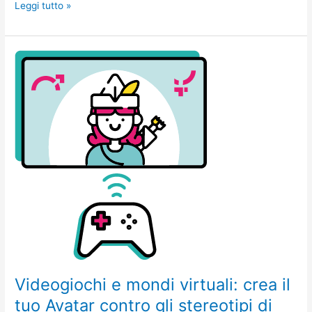
Leggi tutto »
Videogiochi
e
mondi
virtuali:
crea
il
tuo
Avatar
contro
gli
stereotipi
di
genere
Videogiochi e mondi virtuali: crea il
tuo Avatar contro gli stereotipi di