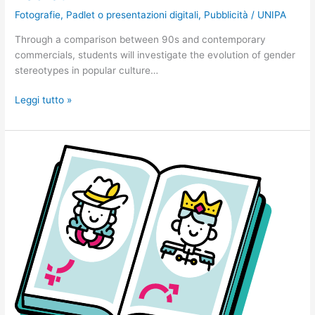
genere
Fotografie
,
Padlet o presentazioni digitali
,
Pubblicità
/
UNIPA
nel
Through a comparison between 90s and contemporary
tempo
commercials, students will investigate the evolution of gender
analizzati
stereotypes in popular culture…
mediante
video
Leggi tutto »
e
Padlet
Guardare
al
genere
dalla
prospettiva
dei
testi
letterari
e
storici
alla