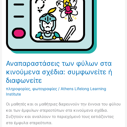
σχέδια:
συμφωνείτε
ή
διαφωνείτε
Αναπαραστάσεις των φύλων στα
κινούμενα σχέδια: συμφωνείτε ή
διαφωνείτε
πληροφορίες
,
φωτογραφίες
/
Athens Lifelong Learning
Institute
Οι μαθητές και οι μαθήτριες διερευνούν την έννοια του φύλου
και των έμφυλων στερεοτύπων στα κινούμενα σχέδια.
Συζητούν και αναλύουν το περιεχόμενό τους εστιάζοντας
στα έμφυλα στερεότυπα.