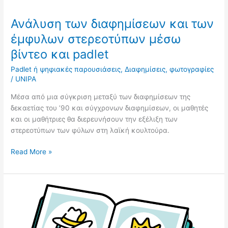
Ανάλυση των διαφημίσεων και των
Ανάλυση
των
έμφυλων στερεοτύπων μέσω
διαφημίσεων
βίντεο και padlet
και
των
Padlet ή ψηφιακές παρουσιάσεις
,
Διαφημίσεις
,
φωτογραφίες
έμφυλων
/
UNIPA
στερεοτύπων
Μέσα από μια σύγκριση μεταξύ των διαφημίσεων της
μέσω
δεκαετίας του ’90 και σύγχρονων διαφημίσεων, οι μαθητές
βίντεο
και οι μαθήτριες θα διερευνήσουν την εξέλιξη των
και
στερεοτύπων των φύλων στη λαϊκή κουλτούρα.
padlet
Read More »
Αναπαραστάσεις
φύλου
στα
λογοτεχνικά