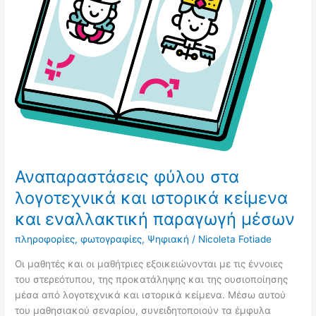
και
ιστορικά
κείμενα
και
εναλλακτική
παραγωγή
μέσων
Αναπαραστάσεις φύλου στα
λογοτεχνικά και ιστορικά κείμενα
και εναλλακτική παραγωγή μέσων
πληροφορίες
,
φωτογραφίες
,
Ψηφιακή
/
Nicoleta Fotiade
Οι μαθητές και οι μαθήτριες εξοικειώνονται με τις έννοιες
του στερεότυπου, της προκατάληψης και της ουσιοποίησης
μέσα από λογοτεχνικά και ιστορικά κείμενα. Μέσω αυτού
του μαθησιακού σεναρίου, συνειδητοποιούν τα έμφυλα