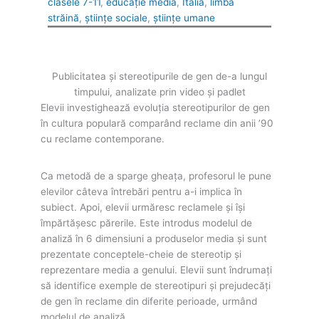
clasele 7-11
, 
educație media
, 
Italia
, 
limbă
străină
, 
științe sociale
, 
științe umane
Publicitatea și stereotipurile de gen de-a lungul
timpului, analizate prin video și padlet
Elevii investighează evoluția stereotipurilor de gen
în cultura populară comparând reclame din anii ’90
cu reclame contemporane.
Ca metodă de a sparge gheața, profesorul le pune
elevilor câteva întrebări pentru a-i implica în
subiect. Apoi, elevii urmăresc reclamele și își
împărtășesc părerile. Este introdus modelul de
analiză în 6 dimensiuni a produselor media și sunt
prezentate conceptele-cheie de stereotip și
reprezentare media a genului. Elevii sunt îndrumați
să identifice exemple de stereotipuri și prejudecăți
de gen în reclame din diferite perioade, urmând
modelul de analiză.