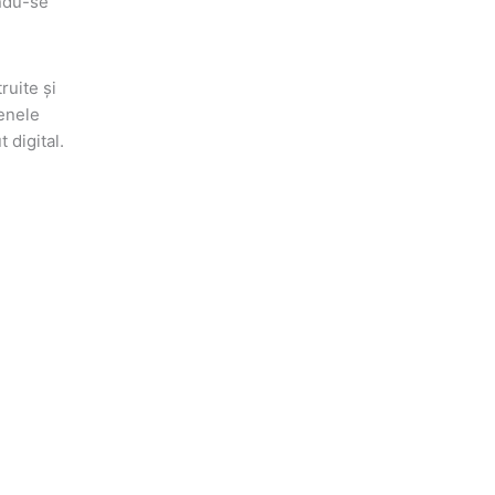
ându-se
ruite și
senele
 digital.