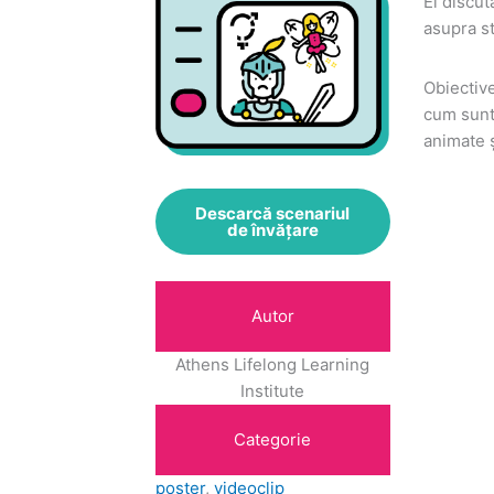
Ei discut
asupra st
Obiective
cum sunt 
animate ș
Descarcă scenariul
de învățare
Autor
Athens Lifelong Learning
Institute
Categorie
poster
, 
videoclip