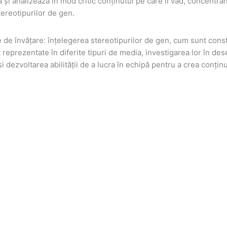
ă și analizează în mod critic conținutul pe care îl văd, concentr
ereotipurilor de gen.
 de învățare: înțelegerea stereotipurilor de gen, cum sunt const
reprezentate în diferite tipuri de media, investigarea lor în de
i dezvoltarea abilității de a lucra în echipă pentru a crea conținut