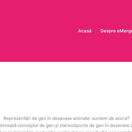
Acasă
Despre eMerg
Reprezentări de gen în desenele animate:
suntem de acord?
plorează conceptul de gen și stereotipurile de gen în desenele 